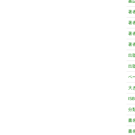
書
著
著
著
著
出
出
ペ
大
IS
分
書
書