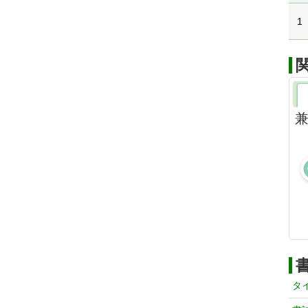
1
兼
タ