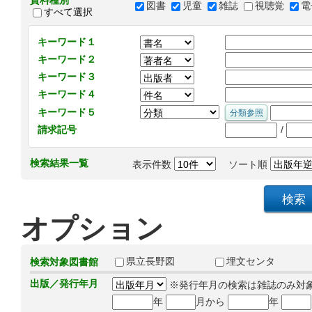
資料種別
図書
児童
雑誌
視聴覚
電
すべて選択
キーワード１
キーワード２
キーワード３
キーワード４
キーワード５
/
請求記号
検索結果一覧
表示件数
ソート順
オプション
県立長野図
埋文センタ
検索対象図書館
出版／発行年月
※発行年月の検索は雑誌のみ対
年
月から
年