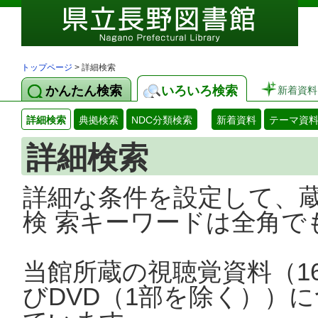
トップページ
> 詳細検索
かんたん検索
いろいろ検索
新着資料
詳細検索
典拠検索
NDC分類検索
新着資料
テーマ資
詳細検索
詳細な条件を設定して、
検 索キーワードは全角で
当館所蔵の視聴覚資料（1
びDVD（1部を除く））