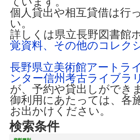
ています。
個人貸出や相互貸借は行
い。
詳しくは県立長野図書館
覚資料、その他のコレク
長野県立美術館アートラ
ンター信州考古ライブラ
が、予約や貸出しができ
御利用にあたっては、各
お出かけください。
検索条件