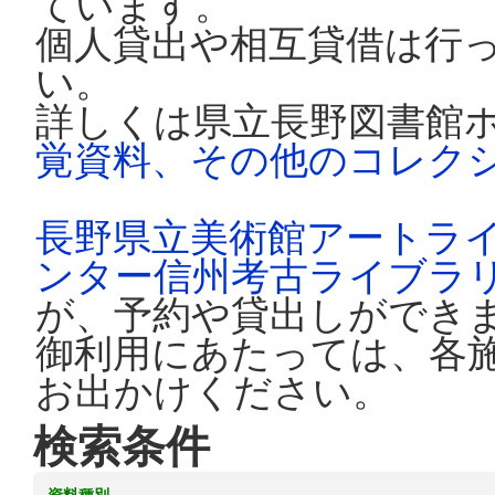
ています。
個人貸出や相互貸借は行
い。
詳しくは県立長野図書館
覚資料、その他のコレク
長野県立美術館アートラ
ンター信州考古ライブラ
が、予約や貸出しができ
御利用にあたっては、各
お出かけください。
検索条件