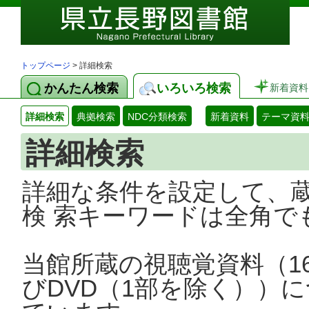
トップページ
> 詳細検索
かんたん検索
いろいろ検索
新着資料
詳細検索
典拠検索
NDC分類検索
新着資料
テーマ資
詳細検索
詳細な条件を設定して、
検 索キーワードは全角で
当館所蔵の視聴覚資料（1
びDVD（1部を除く））