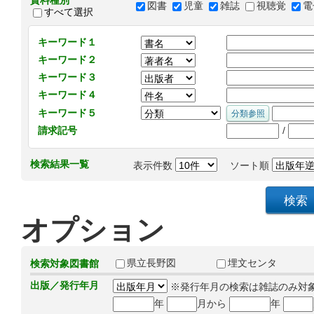
資料種別
図書
児童
雑誌
視聴覚
電
すべて選択
キーワード１
キーワード２
キーワード３
キーワード４
キーワード５
/
請求記号
検索結果一覧
表示件数
ソート順
オプション
県立長野図
埋文センタ
検索対象図書館
出版／発行年月
※発行年月の検索は雑誌のみ対
年
月から
年