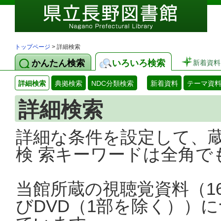
トップページ
> 詳細検索
かんたん検索
いろいろ検索
新着資料
詳細検索
典拠検索
NDC分類検索
新着資料
テーマ資
詳細検索
詳細な条件を設定して、
検 索キーワードは全角で
当館所蔵の視聴覚資料（1
びDVD（1部を除く））