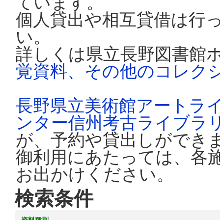
ています。
個人貸出や相互貸借は行
い。
詳しくは県立長野図書館
覚資料、その他のコレク
長野県立美術館アートラ
ンター信州考古ライブラ
が、予約や貸出しができ
御利用にあたっては、各
お出かけください。
検索条件