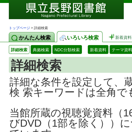
トップページ
> 詳細検索
かんたん検索
いろいろ検索
新着資料
詳細検索
典拠検索
NDC分類検索
新着資料
テーマ資
詳細検索
詳細な条件を設定して、
検 索キーワードは全角で
当館所蔵の視聴覚資料（1
びDVD（1部を除く））