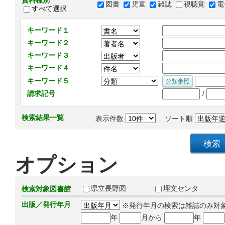
資料種別
図書
児童
雑誌
視聴覚
電
すべて選択
キーワード１
キーワード２
キーワード３
キーワード４
キーワード５
/
請求記号
検索結果一覧
表示件数
ソート順
オプション
県立長野図
埋文センタ
検索対象図書館
出版／発行年月
※発行年月の検索は雑誌のみ対
年
月から
年