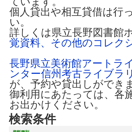
ています。
個人貸出や相互貸借は行
い。
詳しくは県立長野図書館
覚資料、その他のコレク
長野県立美術館アートラ
ンター信州考古ライブラ
が、予約や貸出しができ
御利用にあたっては、各
お出かけください。
検索条件