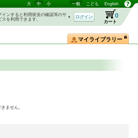
大
中
小
一般
こども
English
0
グインすると利用状況の確認等のサ
ビスを利用できます。
カート
マイライブラリー
できません。