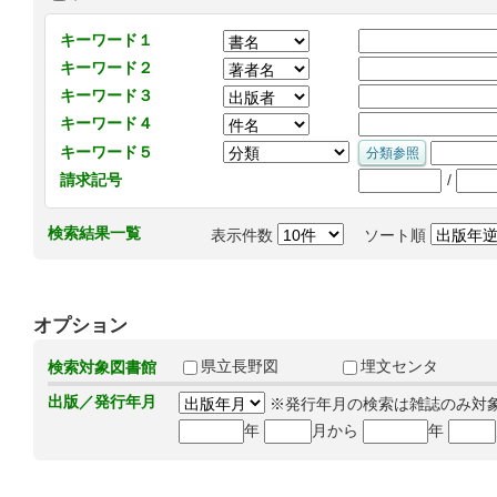
キーワード１
キーワード２
キーワード３
キーワード４
キーワード５
/
請求記号
検索結果一覧
表示件数
ソート順
オプション
県立長野図
埋文センタ
検索対象図書館
出版／発行年月
※発行年月の検索は雑誌のみ対
年
月から
年