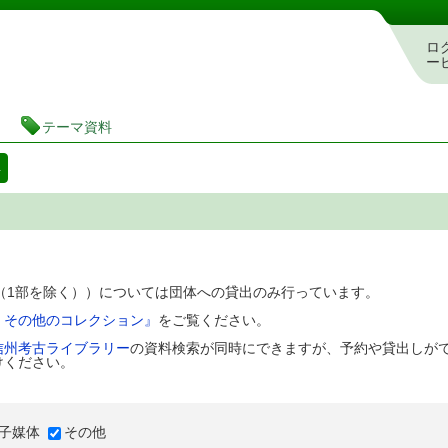
図書館 蔵書検索・予約システム
ロ
ー
テーマ資料
料
D（1部を除く））については団体への貸出のみ行っています。
、その他のコレクション』
をご覧ください。
信州考古ライブラリー
の資料検索が同時にできますが、予約や貸出しが
けください。
子媒体
その他