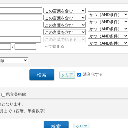
/
～で始まる
清音化する
県立美術館
象となります。
月まで（西暦、半角数字）