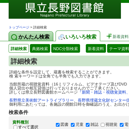
トップページ
> 詳細検索
かんたん検索
いろいろ検索
新着資料
詳細検索
典拠検索
NDC分類検索
新着資料
テーマ資
詳細検索
詳細な条件を設定して、蔵書を検索することができます。
検 索キーワードは全角でも半角でも入力できます。
当館所蔵の視聴覚資料（16ミリフィルム、ビデオテープ及びDV
個人貸出や相互貸借は行っておりませんのでご了承ください。
詳しくは県立長野図書館ホームページ
『新聞・雑誌・視聴覚資料
長野県立美術館アートライブラリー
、
長野県埋蔵文化財センター
御利用にあたっては、各施設の開館日時を御確認のうえ、お出か
検索条件
資料種別
図書
児童
雑誌
視聴覚
電
すべて選択