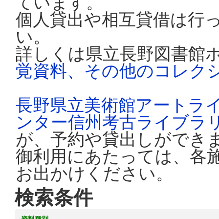
ています。
個人貸出や相互貸借は行
い。
詳しくは県立長野図書館
覚資料、その他のコレク
長野県立美術館アートラ
ンター信州考古ライブラ
が、予約や貸出しができ
御利用にあたっては、各
お出かけください。
検索条件