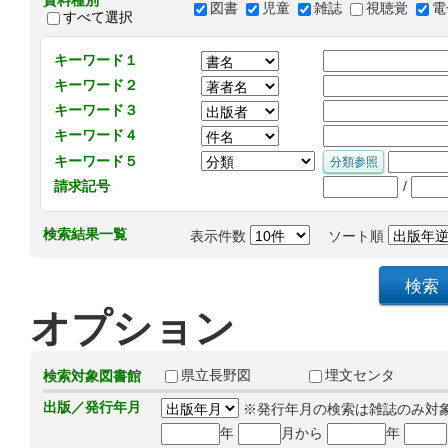
資料種別
図書
児童
雑誌
視聴覚
電
すべて選択
キーワード１
キーワード２
キーワード３
キーワード４
キーワード５
/
請求記号
検索結果一覧
表示件数
ソート順
オプション
県立長野図
埋文センタ
検索対象図書館
出版／発行年月
※発行年月の検索は雑誌のみ対
年
月から
年