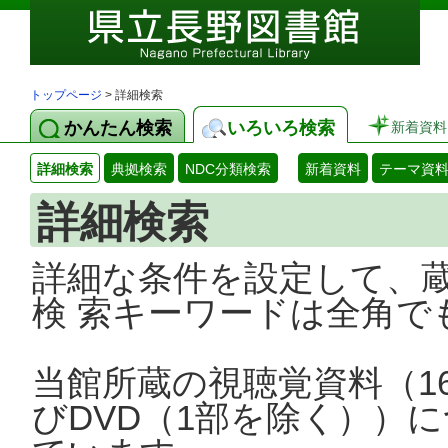
トップページ
> 詳細検索
かんたん検索
いろいろ検索
新着資料
詳細検索
典拠検索
NDC分類検索
新着資料
テーマ資
詳細検索
詳細な条件を設定して、
検 索キーワードは全角で
当館所蔵の視聴覚資料（1
びDVD（1部を除く））