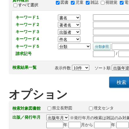
資料種別
図書
児童
雑誌
視聴覚
電
すべて選択
キーワード１
キーワード２
キーワード３
キーワード４
キーワード５
/
請求記号
検索結果一覧
表示件数
ソート順
オプション
県立長野図
埋文センタ
検索対象図書館
出版／発行年月
※発行年月の検索は雑誌のみ対
年
月から
年