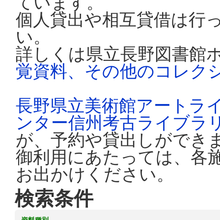
ています。
個人貸出や相互貸借は行
い。
詳しくは県立長野図書館
覚資料、その他のコレク
長野県立美術館アートラ
ンター信州考古ライブラ
が、予約や貸出しができ
御利用にあたっては、各
お出かけください。
検索条件