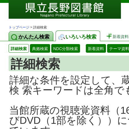
トップページ
> 詳細検索
かんたん検索
いろいろ検索
新着資料
詳細検索
典拠検索
NDC分類検索
新着資料
テーマ資
詳細検索
詳細な条件を設定して、
検 索キーワードは全角で
当館所蔵の視聴覚資料（1
びDVD（1部を除く））