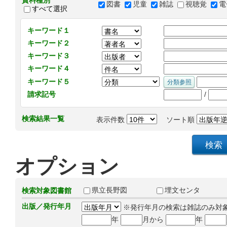
資料種別
図書
児童
雑誌
視聴覚
電
すべて選択
キーワード１
キーワード２
キーワード３
キーワード４
キーワード５
/
請求記号
検索結果一覧
表示件数
ソート順
オプション
県立長野図
埋文センタ
検索対象図書館
出版／発行年月
※発行年月の検索は雑誌のみ対
年
月から
年