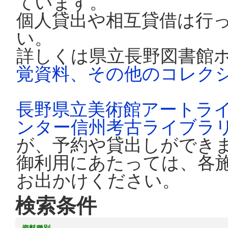
ています。
個人貸出や相互貸借は行
い。
詳しくは県立長野図書館
覚資料、その他のコレク
長野県立美術館アートラ
ンター信州考古ライブラ
が、予約や貸出しができ
御利用にあたっては、各
お出かけください。
検索条件