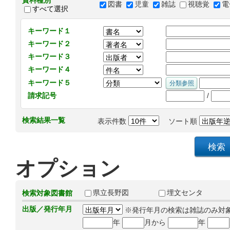
資料種別
図書
児童
雑誌
視聴覚
電
すべて選択
キーワード１
キーワード２
キーワード３
キーワード４
キーワード５
/
請求記号
検索結果一覧
表示件数
ソート順
オプション
県立長野図
埋文センタ
検索対象図書館
出版／発行年月
※発行年月の検索は雑誌のみ対
年
月から
年