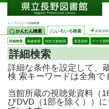
トップページ
> 詳細検索
かんたん検索
いろいろ検索
新着資料
詳細検索
典拠検索
NDC分類検索
新着資料
テーマ資
詳細検索
詳細な条件を設定して、
検 索キーワードは全角で
当館所蔵の視聴覚資料（1
びDVD（1部を除く））