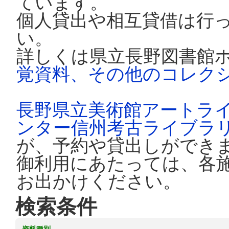
ています。
個人貸出や相互貸借は行
い。
詳しくは県立長野図書館
覚資料、その他のコレク
長野県立美術館アートラ
ンター信州考古ライブラ
が、予約や貸出しができ
御利用にあたっては、各
お出かけください。
検索条件