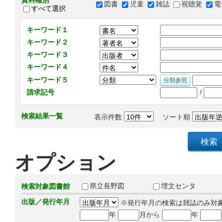
資料種別
図書
児童
雑誌
視聴覚
電
すべて選択
キーワード１
キーワード２
キーワード３
キーワード４
キーワード５
/
請求記号
検索結果一覧
表示件数
ソート順
オプション
県立長野図
埋文センタ
検索対象図書館
出版／発行年月
※発行年月の検索は雑誌のみ対
年
月から
年