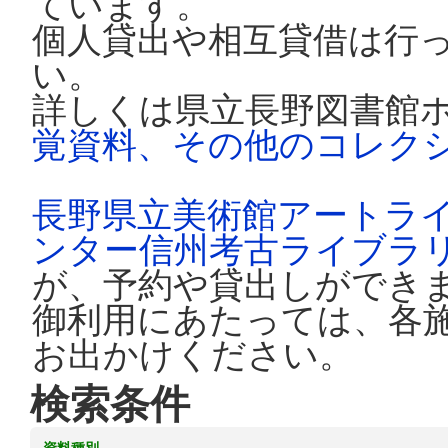
ています。
個人貸出や相互貸借は行
い。
詳しくは県立長野図書館
覚資料、その他のコレク
長野県立美術館アートラ
ンター信州考古ライブラ
が、予約や貸出しができ
御利用にあたっては、各
お出かけください。
検索条件