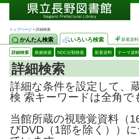
トップページ
> 詳細検索
かんたん検索
いろいろ検索
新着資料
詳細検索
典拠検索
NDC分類検索
新着資料
テーマ資
詳細検索
詳細な条件を設定して、
検 索キーワードは全角で
当館所蔵の視聴覚資料（1
びDVD（1部を除く））