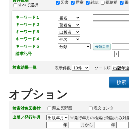
資料種別
図書
児童
雑誌
視聴覚
電
すべて選択
キーワード１
キーワード２
キーワード３
キーワード４
キーワード５
/
請求記号
検索結果一覧
表示件数
ソート順
オプション
県立長野図
埋文センタ
検索対象図書館
出版／発行年月
※発行年月の検索は雑誌のみ対
年
月から
年