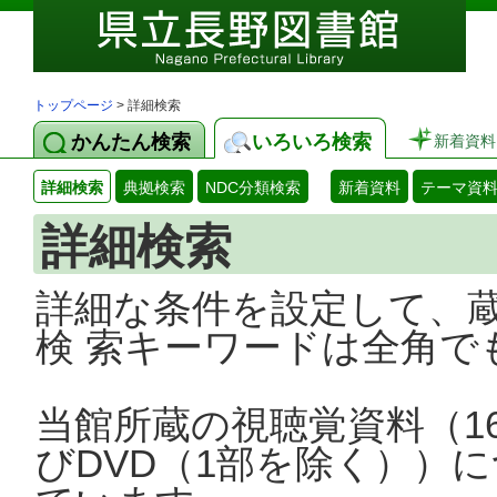
トップページ
> 詳細検索
かんたん検索
いろいろ検索
新着資料
詳細検索
典拠検索
NDC分類検索
新着資料
テーマ資
詳細検索
詳細な条件を設定して、
検 索キーワードは全角で
当館所蔵の視聴覚資料（1
びDVD（1部を除く））