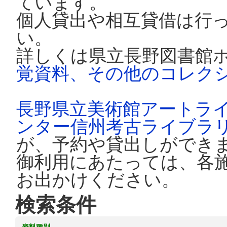
ています。
個人貸出や相互貸借は行
い。
詳しくは県立長野図書館
覚資料、その他のコレク
長野県立美術館アートラ
ンター信州考古ライブラ
が、予約や貸出しができ
御利用にあたっては、各
お出かけください。
検索条件