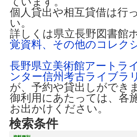
ています。
個人貸出や相互貸借は行
い。
詳しくは県立長野図書館
覚資料、その他のコレク
長野県立美術館アートラ
ンター信州考古ライブラ
が、予約や貸出しができ
御利用にあたっては、各
お出かけください。
検索条件