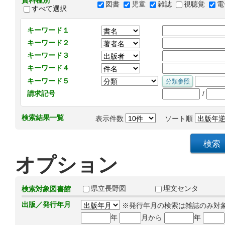
資料種別
図書
児童
雑誌
視聴覚
電
すべて選択
キーワード１
キーワード２
キーワード３
キーワード４
キーワード５
/
請求記号
検索結果一覧
表示件数
ソート順
オプション
県立長野図
埋文センタ
検索対象図書館
出版／発行年月
※発行年月の検索は雑誌のみ対
年
月から
年