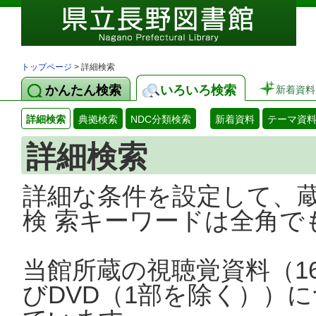
トップページ
> 詳細検索
かんたん検索
いろいろ検索
新着資料
詳細検索
典拠検索
NDC分類検索
新着資料
テーマ資
詳細検索
詳細な条件を設定して、
検 索キーワードは全角で
当館所蔵の視聴覚資料（1
びDVD（1部を除く））