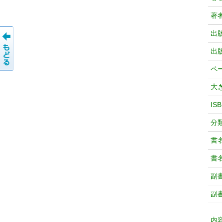
著
出
出
ペ
大
IS
分
書
書
副
副
内