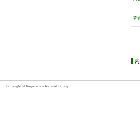
著
内
Copyright © Nagano Prefectural Library