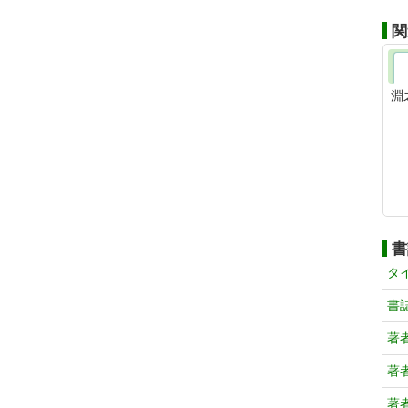
関
淵
書
タ
書
著
著
著