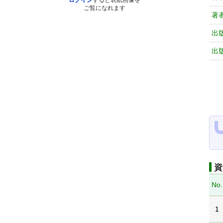
ログイン
すると表紙画像を
ご覧になれます
著
出
出
資
No.
1