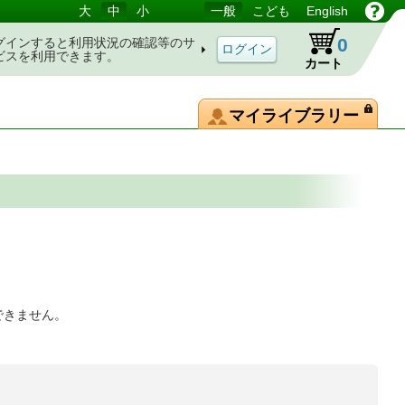
大
中
小
一般
こども
English
0
グインすると利用状況の確認等のサ
ビスを利用できます。
カート
マイライブラリー
できません。