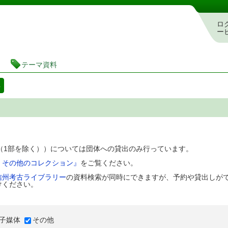
図書館 蔵書検索・予約システム
ロ
ー
テーマ資料
料
D（1部を除く））については団体への貸出のみ行っています。
、その他のコレクション』
をご覧ください。
信州考古ライブラリー
の資料検索が同時にできますが、予約や貸出しが
けください。
子媒体
その他