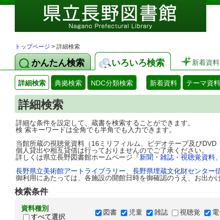
トップページ
> 詳細検索
かんたん検索
いろいろ検索
新着資料
詳細検索
典拠検索
NDC分類検索
新着資料
テーマ資
詳細検索
詳細な条件を設定して、蔵書を検索することができます。
検 索キーワードは全角でも半角でも入力できます。
当館所蔵の視聴覚資料（16ミリフィルム、ビデオテープ及びDV
個人貸出や相互貸借は行っておりませんのでご了承ください。
詳しくは県立長野図書館ホームページ
『新聞・雑誌・視聴覚資料
長野県立美術館アートライブラリー
、
長野県埋蔵文化財センター
御利用にあたっては、各施設の開館日時を御確認のうえ、お出か
検索条件
資料種別
図書
児童
雑誌
視聴覚
電
すべて選択