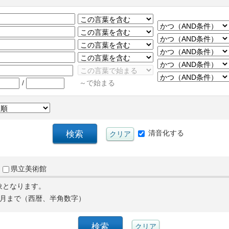
/
～で始まる
清音化する
県立美術館
象となります。
月まで（西暦、半角数字）