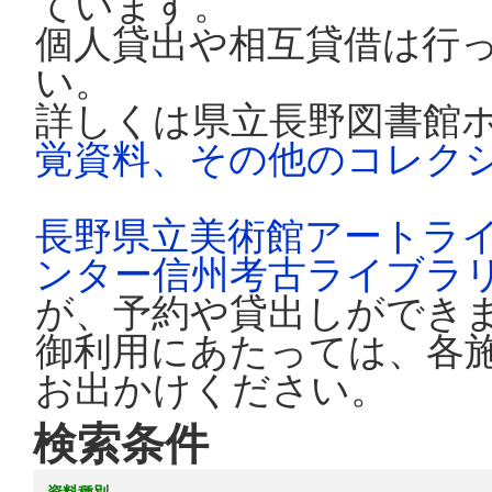
ています。
個人貸出や相互貸借は行
い。
詳しくは県立長野図書館
覚資料、その他のコレク
長野県立美術館アートラ
ンター信州考古ライブラ
が、予約や貸出しができ
御利用にあたっては、各
お出かけください。
検索条件