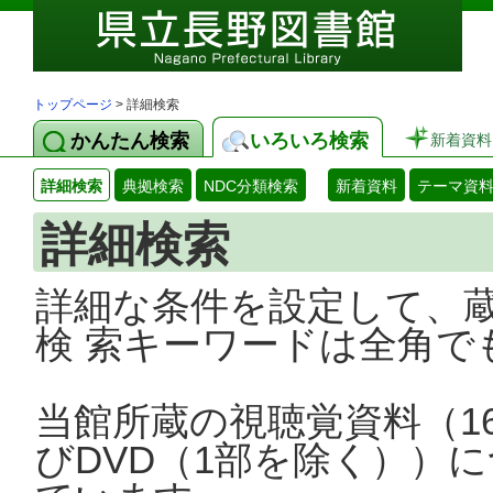
トップページ
> 詳細検索
かんたん検索
いろいろ検索
新着資料
詳細検索
典拠検索
NDC分類検索
新着資料
テーマ資
詳細検索
詳細な条件を設定して、
検 索キーワードは全角で
当館所蔵の視聴覚資料（1
びDVD（1部を除く））