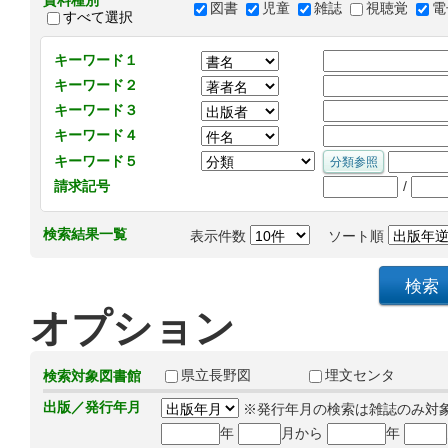
資料種別
図書
児童
雑誌
視聴覚
電
すべて選択
キーワード１
キーワード２
キーワード３
キーワード４
キーワード５
/
請求記号
検索結果一覧
表示件数
ソート順
オプション
県立長野図
埋文センタ
検索対象図書館
出版／発行年月
※発行年月の検索は雑誌のみ対
年
月から
年