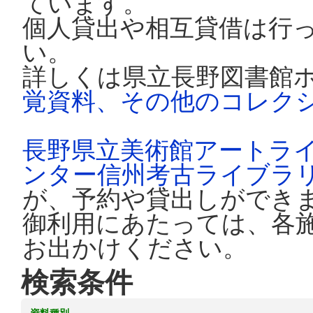
ています。
個人貸出や相互貸借は行
い。
詳しくは県立長野図書館
覚資料、その他のコレク
長野県立美術館アートラ
ンター信州考古ライブラ
が、予約や貸出しができ
御利用にあたっては、各
お出かけください。
検索条件