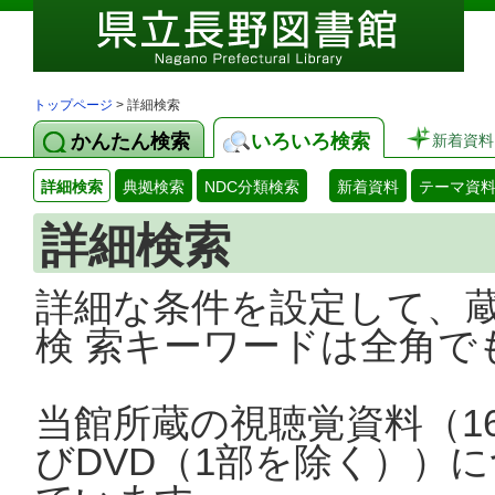
トップページ
> 詳細検索
かんたん検索
いろいろ検索
新着資料
詳細検索
典拠検索
NDC分類検索
新着資料
テーマ資
詳細検索
詳細な条件を設定して、
検 索キーワードは全角で
当館所蔵の視聴覚資料（1
びDVD（1部を除く））