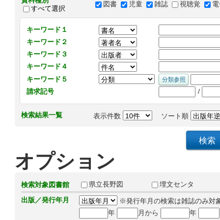
資料種別
図書
児童
雑誌
視聴覚
電
すべて選択
キーワード１
キーワード２
キーワード３
キーワード４
キーワード５
/
請求記号
検索結果一覧
表示件数
ソート順
オプション
県立長野図
埋文センタ
検索対象図書館
出版／発行年月
※発行年月の検索は雑誌のみ対
年
月から
年