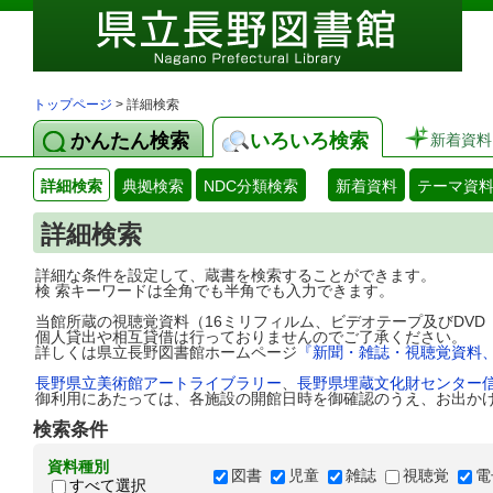
トップページ
> 詳細検索
かんたん検索
いろいろ検索
新着資料
詳細検索
典拠検索
NDC分類検索
新着資料
テーマ資
詳細検索
詳細な条件を設定して、蔵書を検索することができます。
検 索キーワードは全角でも半角でも入力できます。
当館所蔵の視聴覚資料（16ミリフィルム、ビデオテープ及びDV
個人貸出や相互貸借は行っておりませんのでご了承ください。
詳しくは県立長野図書館ホームページ
『新聞・雑誌・視聴覚資料
長野県立美術館アートライブラリー
、
長野県埋蔵文化財センター
御利用にあたっては、各施設の開館日時を御確認のうえ、お出か
検索条件
資料種別
図書
児童
雑誌
視聴覚
電
すべて選択