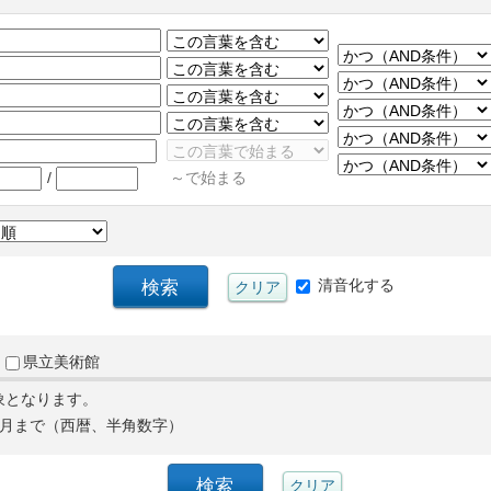
/
～で始まる
清音化する
県立美術館
象となります。
月まで（西暦、半角数字）