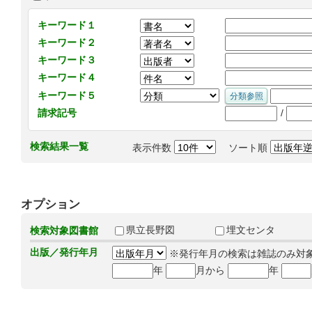
キーワード１
キーワード２
キーワード３
キーワード４
キーワード５
/
請求記号
検索結果一覧
表示件数
ソート順
オプション
県立長野図
埋文センタ
検索対象図書館
出版／発行年月
※発行年月の検索は雑誌のみ対
年
月から
年