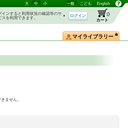
大
中
小
一般
こども
English
0
グインすると利用状況の確認等のサ
ビスを利用できます。
カート
マイライブラリー
できません。