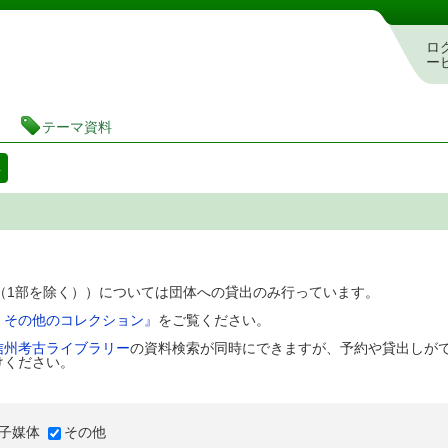
図書館 蔵書検索・予約システム
ロ
ー
テーマ資料
料
D（1部を除く））については団体への貸出のみ行っています。
、その他のコレクション』
をご覧ください。
信州考古ライブラリー
の資料検索が同時にできますが、予約や貸出しが
けください。
子媒体
その他