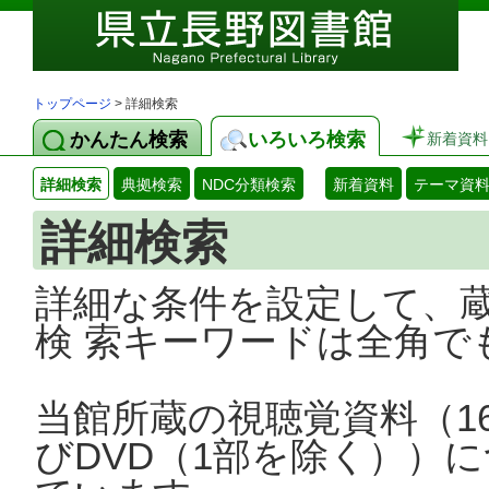
トップページ
> 詳細検索
かんたん検索
いろいろ検索
新着資料
詳細検索
典拠検索
NDC分類検索
新着資料
テーマ資
詳細検索
詳細な条件を設定して、
検 索キーワードは全角で
当館所蔵の視聴覚資料（1
びDVD（1部を除く））