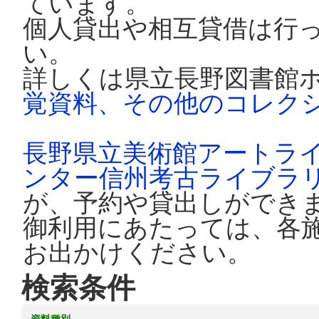
ています。
個人貸出や相互貸借は行
い。
詳しくは県立長野図書館
覚資料、その他のコレク
長野県立美術館アートラ
ンター信州考古ライブラ
が、予約や貸出しができ
御利用にあたっては、各
お出かけください。
検索条件