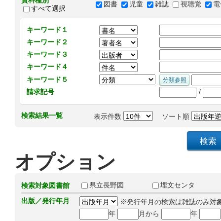
資料種別
図書
児童
雑誌
視聴覚
電
すべて選択
キーワード１
キーワード２
キーワード３
キーワード４
キーワード５
/
請求記号
検索結果一覧
表示件数
ソート順
オプション
県立長野図
埋文センタ
検索対象図書館
出版／発行年月
※発行年月の検索は雑誌のみ対
年
月から
年