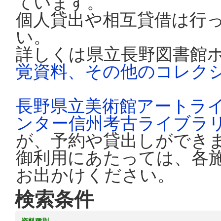
ています。
個人貸出や相互貸借は行
い。
詳しくは県立長野図書館
覚資料、その他のコレク
長野県立美術館アートラ
ンター信州考古ライブラ
が、予約や貸出しができ
御利用にあたっては、各
お出かけください。
検索条件