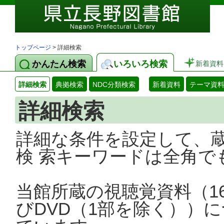
トップページ
> 詳細検索
かんたん検索
いろいろ検索
新着資料
詳細検索
典拠検索
NDC分類検索
新着資料
テーマ資
詳細検索
詳細な条件を設定して、
検 索キーワードは全角で
当館所蔵の視聴覚資料（1
びDVD（1部を除く））