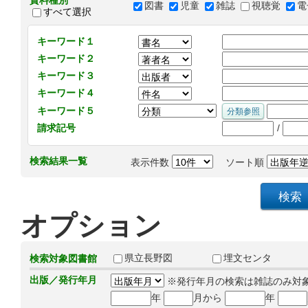
資料種別
図書
児童
雑誌
視聴覚
電
すべて選択
キーワード１
キーワード２
キーワード３
キーワード４
キーワード５
/
請求記号
検索結果一覧
表示件数
ソート順
オプション
県立長野図
埋文センタ
検索対象図書館
出版／発行年月
※発行年月の検索は雑誌のみ対
年
月から
年