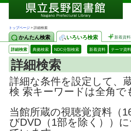
トップページ
> 詳細検索
かんたん検索
いろいろ検索
新着資料
詳細検索
典拠検索
NDC分類検索
新着資料
テーマ資
詳細検索
詳細な条件を設定して、
検 索キーワードは全角で
当館所蔵の視聴覚資料（1
びDVD（1部を除く））