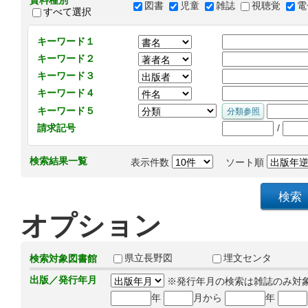
資料種別
図書
児童
雑誌
視聴覚
電
すべて選択
キーワード１
キーワード２
キーワード３
キーワード４
キーワード５
/
請求記号
検索結果一覧
表示件数
ソート順
オプション
県立長野図
埋文センタ
検索対象図書館
出版／発行年月
※発行年月の検索は雑誌のみ対
年
月から
年