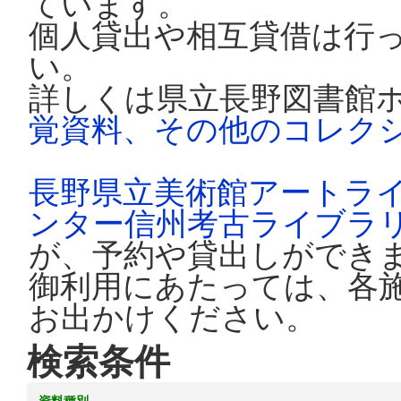
ています。
個人貸出や相互貸借は行
い。
詳しくは県立長野図書館
覚資料、その他のコレク
長野県立美術館アートラ
ンター信州考古ライブラ
が、予約や貸出しができ
御利用にあたっては、各
お出かけください。
検索条件