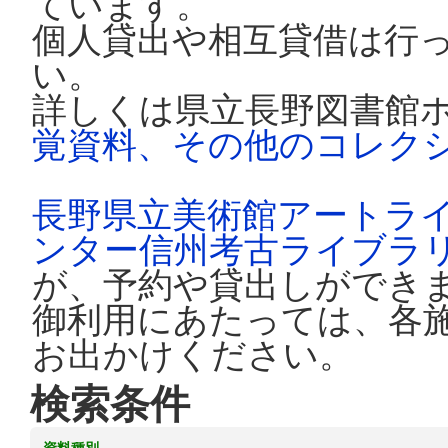
ています。
個人貸出や相互貸借は行
い。
詳しくは県立長野図書館
覚資料、その他のコレク
長野県立美術館アートラ
ンター信州考古ライブラ
が、予約や貸出しができ
御利用にあたっては、各
お出かけください。
検索条件