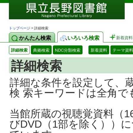
トップページ
> 詳細検索
かんたん検索
いろいろ検索
新着資料
詳細検索
典拠検索
NDC分類検索
新着資料
テーマ資
詳細検索
詳細な条件を設定して、
検 索キーワードは全角で
当館所蔵の視聴覚資料（1
びDVD（1部を除く））