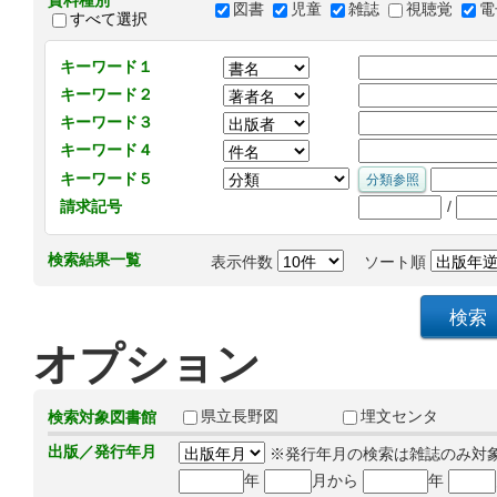
資料種別
図書
児童
雑誌
視聴覚
電
すべて選択
キーワード１
キーワード２
キーワード３
キーワード４
キーワード５
/
請求記号
検索結果一覧
表示件数
ソート順
オプション
県立長野図
埋文センタ
検索対象図書館
出版／発行年月
※発行年月の検索は雑誌のみ対
年
月から
年