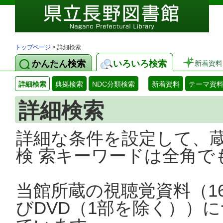
トップページ
> 詳細検索
かんたん検索
いろいろ検索
新着資料
詳細検索
典拠検索
NDC分類検索
新着資料
テーマ資
詳細検索
詳細な条件を設定して、
検 索キーワードは全角で
当館所蔵の視聴覚資料（1
びDVD（1部を除く））