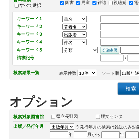
資料種別
図書
児童
雑誌
視聴覚
電
すべて選択
キーワード１
キーワード２
キーワード３
キーワード４
キーワード５
/
請求記号
検索結果一覧
表示件数
ソート順
オプション
県立長野図
埋文センタ
検索対象図書館
出版／発行年月
※発行年月の検索は雑誌のみ対
年
月から
年