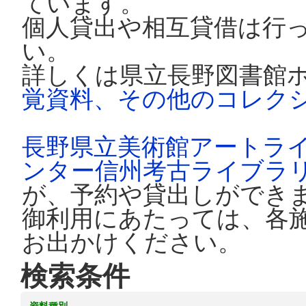
ています。
個人貸出や相互貸借は行
い。
詳しくは県立長野図書館
覚資料、その他のコレク
長野県立美術館アートラ
ンター信州考古ライブラ
が、予約や貸出しができ
御利用にあたっては、各
お出かけください。
検索条件