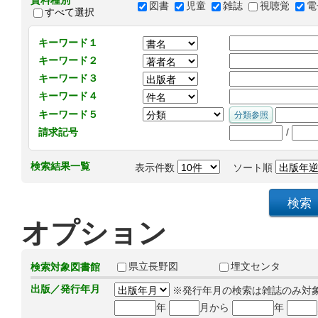
資料種別
図書
児童
雑誌
視聴覚
電
すべて選択
キーワード１
キーワード２
キーワード３
キーワード４
キーワード５
/
請求記号
検索結果一覧
表示件数
ソート順
オプション
県立長野図
埋文センタ
検索対象図書館
出版／発行年月
※発行年月の検索は雑誌のみ対
年
月から
年