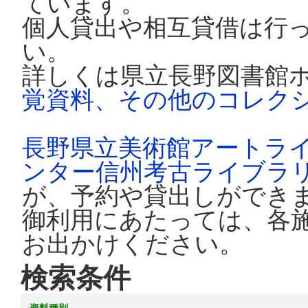
ています。
個人貸出や相互貸借は行
い。
詳しくは県立長野図書館
覚資料、その他のコレク
長野県立美術館アートラ
ンター信州考古ライブラ
が、予約や貸出しができ
御利用にあたっては、各
お出かけください。
検索条件