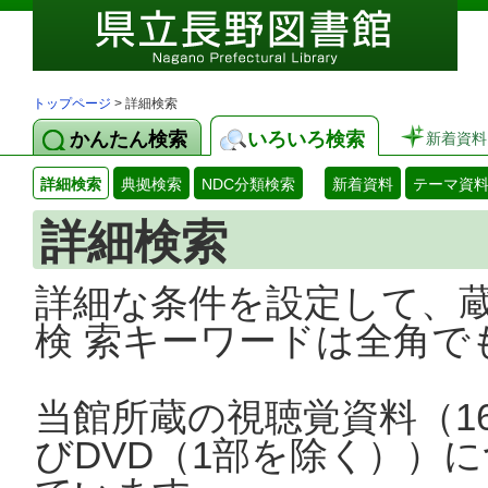
トップページ
> 詳細検索
かんたん検索
いろいろ検索
新着資料
詳細検索
典拠検索
NDC分類検索
新着資料
テーマ資
詳細検索
詳細な条件を設定して、
検 索キーワードは全角で
当館所蔵の視聴覚資料（1
びDVD（1部を除く））