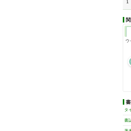
1
関
ウ
書
タ
書
著