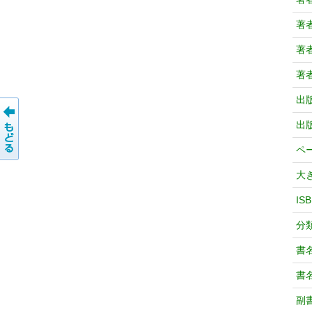
著
著
著
出
出
ペ
大
IS
分
書
書
副