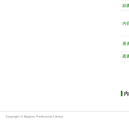
副
内
著
叢
内
Copyright © Nagano Prefectural Library