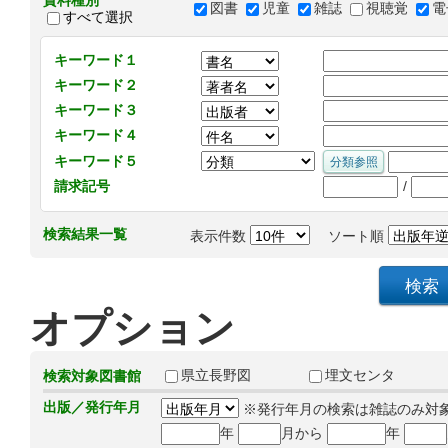
資料種別
図書
児童
雑誌
視聴覚
電
すべて選択
キーワード１
キーワード２
キーワード３
キーワード４
キーワード５
/
請求記号
検索結果一覧
表示件数
ソート順
オプション
県立長野図
埋文センタ
検索対象図書館
出版／発行年月
※発行年月の検索は雑誌のみ対
年
月から
年