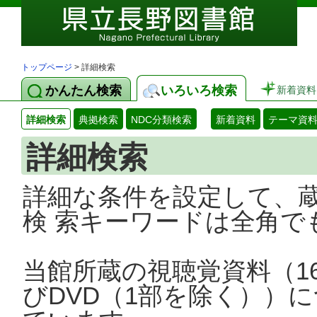
トップページ
> 詳細検索
かんたん検索
いろいろ検索
新着資料
詳細検索
典拠検索
NDC分類検索
新着資料
テーマ資
詳細検索
詳細な条件を設定して、
検 索キーワードは全角で
当館所蔵の視聴覚資料（1
びDVD（1部を除く））