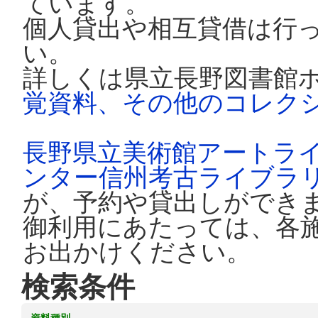
ています。
個人貸出や相互貸借は行
い。
詳しくは県立長野図書館
覚資料、その他のコレク
長野県立美術館アートラ
ンター信州考古ライブラ
が、予約や貸出しができ
御利用にあたっては、各
お出かけください。
検索条件