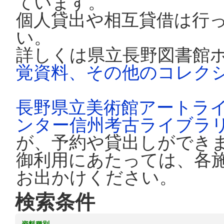
ています。
個人貸出や相互貸借は行
い。
詳しくは県立長野図書館
覚資料、その他のコレク
長野県立美術館アートラ
ンター信州考古ライブラ
が、予約や貸出しができ
御利用にあたっては、各
お出かけください。
検索条件