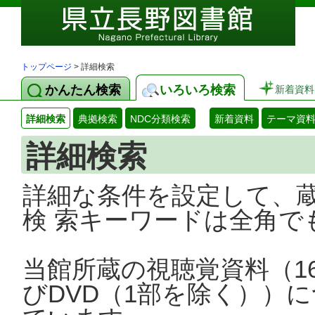
トップページ
> 詳細検索
かんたん検索
いろいろ検索
新着資料
詳細検索
典拠検索
NDC分類検索
新着資料
テーマ資
詳細検索
詳細な条件を設定して、
検 索キーワードは全角で
当館所蔵の視聴覚資料（1
びDVD（1部を除く））