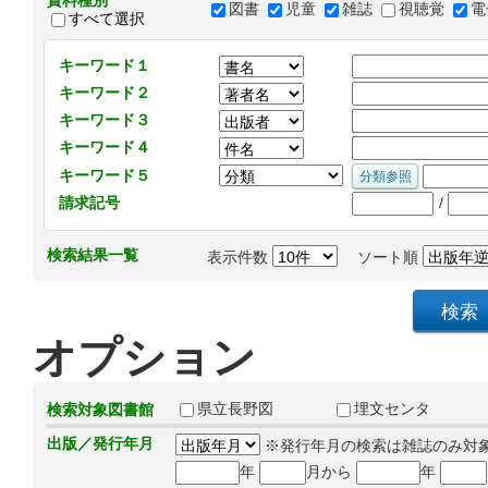
資料種別
図書
児童
雑誌
視聴覚
電
すべて選択
キーワード１
キーワード２
キーワード３
キーワード４
キーワード５
/
請求記号
検索結果一覧
表示件数
ソート順
オプション
県立長野図
埋文センタ
検索対象図書館
出版／発行年月
※発行年月の検索は雑誌のみ対
年
月から
年