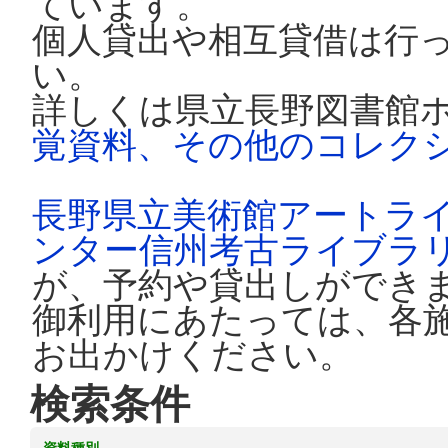
ています。
個人貸出や相互貸借は行
い。
詳しくは県立長野図書館
覚資料、その他のコレク
長野県立美術館アートラ
ンター信州考古ライブラ
が、予約や貸出しができ
御利用にあたっては、各
お出かけください。
検索条件