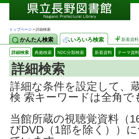
トップページ
> 詳細検索
かんたん検索
いろいろ検索
新着資料
詳細検索
典拠検索
NDC分類検索
新着資料
テーマ資
詳細検索
詳細な条件を設定して、
検 索キーワードは全角で
当館所蔵の視聴覚資料（1
びDVD（1部を除く））