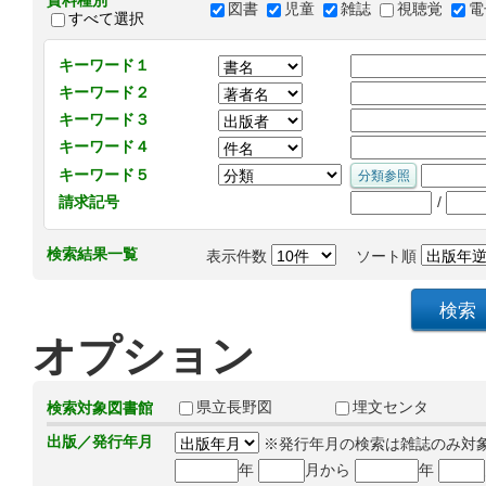
資料種別
図書
児童
雑誌
視聴覚
電
すべて選択
キーワード１
キーワード２
キーワード３
キーワード４
キーワード５
/
請求記号
検索結果一覧
表示件数
ソート順
オプション
県立長野図
埋文センタ
検索対象図書館
出版／発行年月
※発行年月の検索は雑誌のみ対
年
月から
年