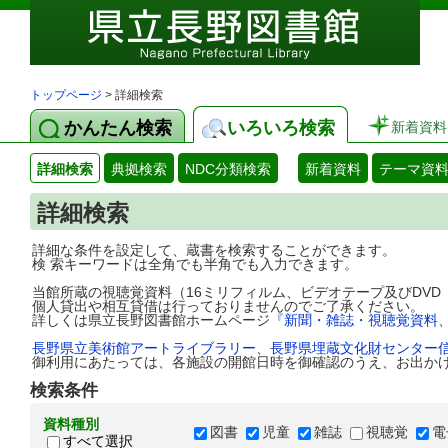
トップページ
> 詳細検索
かんたん検索
いろいろ検索
新着資料
詳細検索
典拠検索
NDC分類検索
新着資料
テーマ資
詳細検索
詳細な条件を設定して、蔵書を検索することができます。
検 索キーワードは全角でも半角でも入力できます。
当館所蔵の視聴覚資料（16ミリフィルム、ビデオテープ及びDV
個人貸出や相互貸借は行っておりませんのでご了承ください。
詳しくは県立長野図書館ホームページ
『新聞・雑誌・視聴覚資料
長野県立美術館アートライブラリー
、
長野県埋蔵文化財センター
御利用にあたっては、各施設の開館日時を御確認のうえ、お出か
検索条件
資料種別
図書
児童
雑誌
視聴覚
電
すべて選択