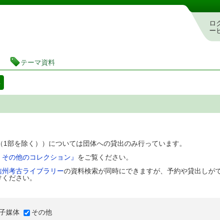
図書館 蔵書検索・予約システム
ロ
ー
テーマ資料
料
D（1部を除く））については団体への貸出のみ行っています。
、その他のコレクション』
をご覧ください。
信州考古ライブラリー
の資料検索が同時にできますが、予約や貸出しが
けください。
子媒体
その他