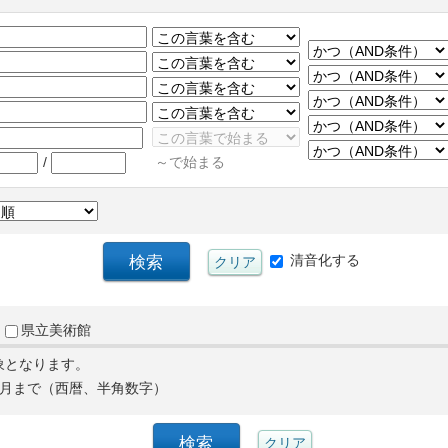
/
～で始まる
清音化する
県立美術館
象となります。
月まで（西暦、半角数字）