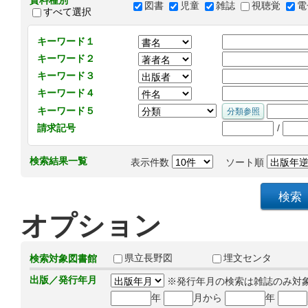
資料種別
図書
児童
雑誌
視聴覚
電
すべて選択
キーワード１
キーワード２
キーワード３
キーワード４
キーワード５
/
請求記号
検索結果一覧
表示件数
ソート順
オプション
県立長野図
埋文センタ
検索対象図書館
出版／発行年月
※発行年月の検索は雑誌のみ対
年
月から
年