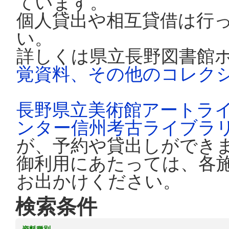
ています。
個人貸出や相互貸借は行
い。
詳しくは県立長野図書館
覚資料、その他のコレク
長野県立美術館アートラ
ンター信州考古ライブラ
が、予約や貸出しができ
御利用にあたっては、各
お出かけください。
検索条件