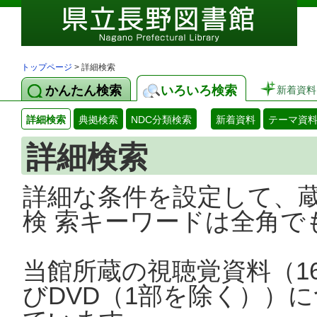
トップページ
> 詳細検索
かんたん検索
いろいろ検索
新着資料
詳細検索
典拠検索
NDC分類検索
新着資料
テーマ資
詳細検索
詳細な条件を設定して、
検 索キーワードは全角で
当館所蔵の視聴覚資料（1
びDVD（1部を除く））