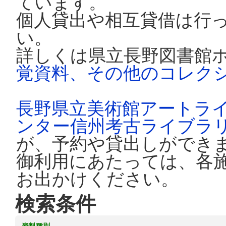
ています。
個人貸出や相互貸借は行
い。
詳しくは県立長野図書館
覚資料、その他のコレク
長野県立美術館アートラ
ンター信州考古ライブラ
が、予約や貸出しができ
御利用にあたっては、各
お出かけください。
検索条件