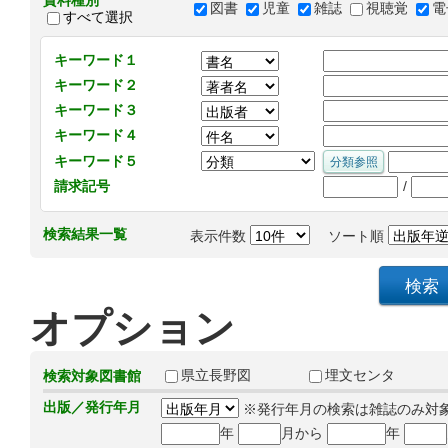
資料種別
図書
児童
雑誌
視聴覚
電
すべて選択
キーワード１
キーワード２
キーワード３
キーワード４
キーワード５
/
請求記号
検索結果一覧
表示件数
ソート順
オプション
県立長野図
埋文センタ
検索対象図書館
出版／発行年月
※発行年月の検索は雑誌のみ対
年
月から
年