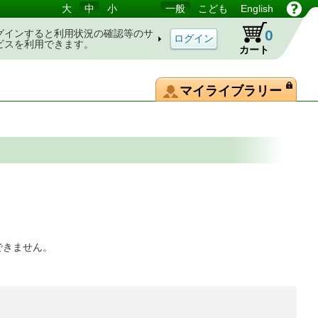
大
中
小
一般
こども
English
0
グインすると利用状況の確認等のサ
ビスを利用できます。
カート
マイライブラリー
できません。