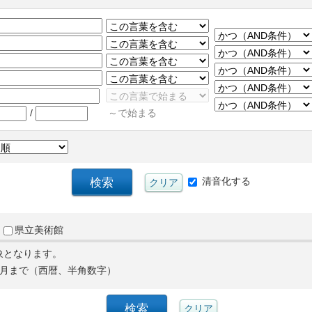
/
～で始まる
清音化する
県立美術館
象となります。
月まで（西暦、半角数字）