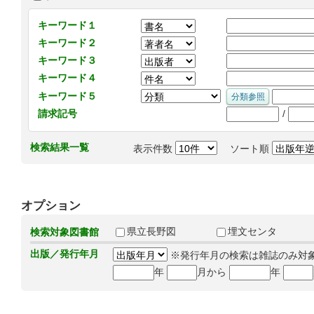
キーワード１
キーワード２
キーワード３
キーワード４
キーワード５
/
請求記号
検索結果一覧
表示件数
ソート順
オプション
県立長野図
埋文センタ
検索対象図書館
出版／発行年月
※発行年月の検索は雑誌のみ対
年
月から
年