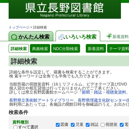
トップページ
> 詳細検索
かんたん検索
いろいろ検索
新着資料
詳細検索
典拠検索
NDC分類検索
新着資料
テーマ資
詳細検索
詳細な条件を設定して、蔵書を検索することができます。
検 索キーワードは全角でも半角でも入力できます。
当館所蔵の視聴覚資料（16ミリフィルム、ビデオテープ及びDV
個人貸出や相互貸借は行っておりませんのでご了承ください。
詳しくは県立長野図書館ホームページ
『新聞・雑誌・視聴覚資料
長野県立美術館アートライブラリー
、
長野県埋蔵文化財センター
御利用にあたっては、各施設の開館日時を御確認のうえ、お出か
検索条件
資料種別
図書
児童
雑誌
視聴覚
電
すべて選択