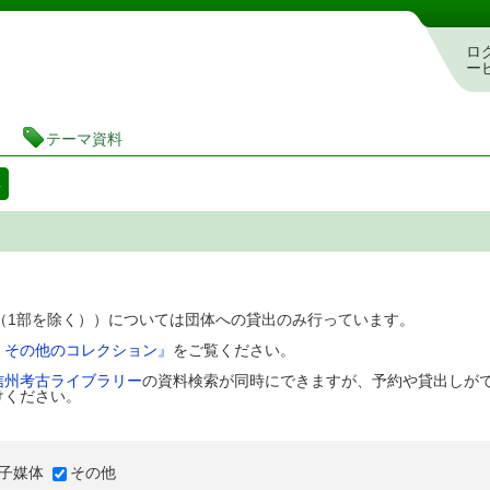
図書館 蔵書検索・予約システム
ロ
ー
テーマ資料
料
D（1部を除く））については団体への貸出のみ行っています。
、その他のコレクション』
をご覧ください。
信州考古ライブラリー
の資料検索が同時にできますが、予約や貸出しが
けください。
子媒体
その他