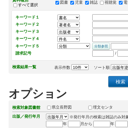
資料種別
図書
児童
雑誌
視聴覚
電
すべて選択
キーワード１
キーワード２
キーワード３
キーワード４
キーワード５
/
請求記号
検索結果一覧
表示件数
ソート順
オプション
県立長野図
埋文センタ
検索対象図書館
出版／発行年月
※発行年月の検索は雑誌のみ対
年
月から
年