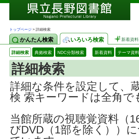
トップページ
> 詳細検索
かんたん検索
いろいろ検索
新着資料
詳細検索
典拠検索
NDC分類検索
新着資料
テーマ資
詳細検索
詳細な条件を設定して、
検 索キーワードは全角で
当館所蔵の視聴覚資料（1
びDVD（1部を除く））