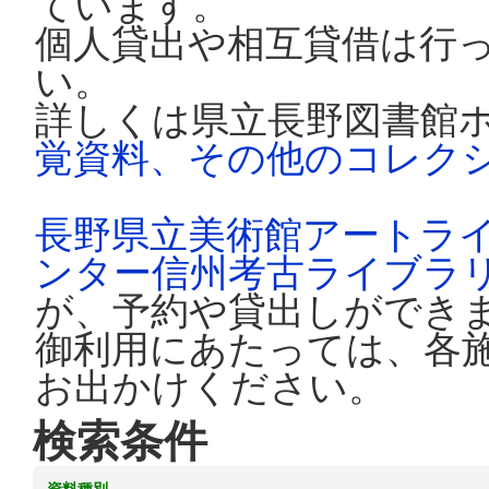
ています。
個人貸出や相互貸借は行
い。
詳しくは県立長野図書館
覚資料、その他のコレク
長野県立美術館アートラ
ンター信州考古ライブラ
が、予約や貸出しができ
御利用にあたっては、各
お出かけください。
検索条件