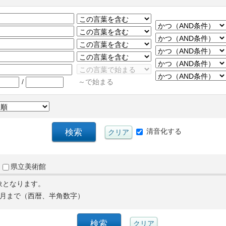
/
～で始まる
清音化する
県立美術館
象となります。
月まで（西暦、半角数字）