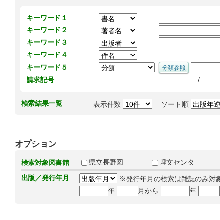
キーワード１
キーワード２
キーワード３
キーワード４
キーワード５
/
請求記号
検索結果一覧
表示件数
ソート順
オプション
県立長野図
埋文センタ
検索対象図書館
出版／発行年月
※発行年月の検索は雑誌のみ対
年
月から
年