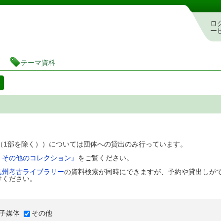
図書館 蔵書検索・予約システム
ロ
ー
テーマ資料
料
D（1部を除く））については団体への貸出のみ行っています。
、その他のコレクション』
をご覧ください。
信州考古ライブラリー
の資料検索が同時にできますが、予約や貸出しが
けください。
子媒体
その他