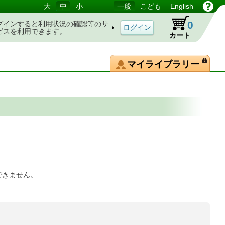
大
中
小
一般
こども
English
0
グインすると利用状況の確認等のサ
ビスを利用できます。
カート
マイライブラリー
できません。