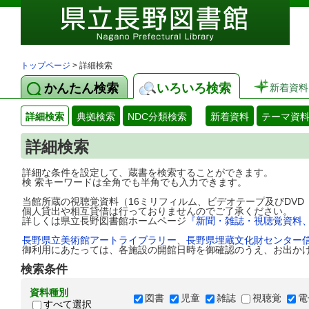
トップページ
> 詳細検索
かんたん検索
いろいろ検索
新着資料
詳細検索
典拠検索
NDC分類検索
新着資料
テーマ資
詳細検索
詳細な条件を設定して、蔵書を検索することができます。
検 索キーワードは全角でも半角でも入力できます。
当館所蔵の視聴覚資料（16ミリフィルム、ビデオテープ及びDV
個人貸出や相互貸借は行っておりませんのでご了承ください。
詳しくは県立長野図書館ホームページ
『新聞・雑誌・視聴覚資料
長野県立美術館アートライブラリー
、
長野県埋蔵文化財センター
御利用にあたっては、各施設の開館日時を御確認のうえ、お出か
検索条件
資料種別
図書
児童
雑誌
視聴覚
電
すべて選択