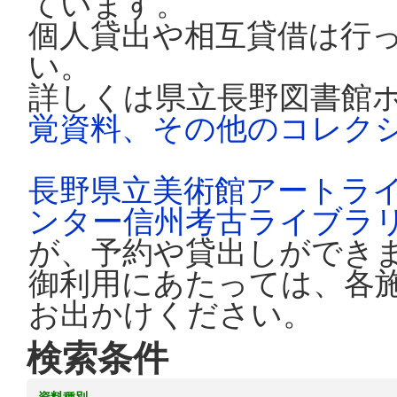
ています。
個人貸出や相互貸借は行
い。
詳しくは県立長野図書館
覚資料、その他のコレク
長野県立美術館アートラ
ンター信州考古ライブラ
が、予約や貸出しができ
御利用にあたっては、各
お出かけください。
検索条件