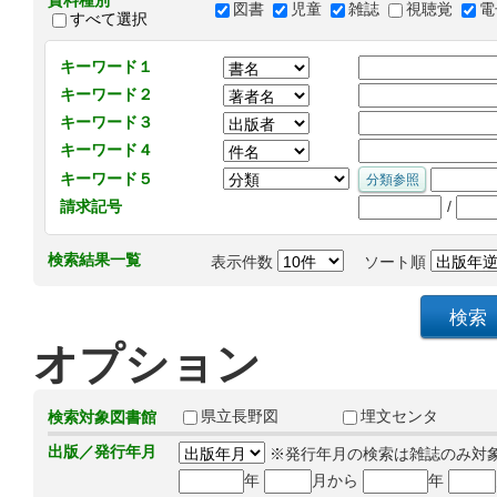
資料種別
図書
児童
雑誌
視聴覚
電
すべて選択
キーワード１
キーワード２
キーワード３
キーワード４
キーワード５
/
請求記号
検索結果一覧
表示件数
ソート順
オプション
県立長野図
埋文センタ
検索対象図書館
出版／発行年月
※発行年月の検索は雑誌のみ対
年
月から
年