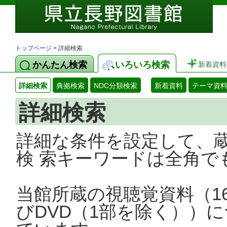
トップページ
> 詳細検索
かんたん検索
いろいろ検索
新着資料
詳細検索
典拠検索
NDC分類検索
新着資料
テーマ資
詳細検索
詳細な条件を設定して、
検 索キーワードは全角で
当館所蔵の視聴覚資料（1
びDVD（1部を除く））