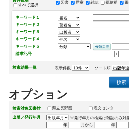
資料種別
図書
児童
雑誌
視聴覚
電
すべて選択
キーワード１
キーワード２
キーワード３
キーワード４
キーワード５
/
請求記号
検索結果一覧
表示件数
ソート順
オプション
県立長野図
埋文センタ
検索対象図書館
出版／発行年月
※発行年月の検索は雑誌のみ対
年
月から
年