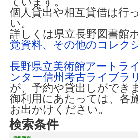
ています。
個人貸出や相互貸借は行
い。
詳しくは県立長野図書館
覚資料、その他のコレク
長野県立美術館アートラ
ンター信州考古ライブラ
が、予約や貸出しができ
御利用にあたっては、各
お出かけください。
検索条件