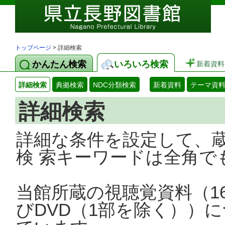
トップページ
> 詳細検索
かんたん検索
いろいろ検索
新着資料
詳細検索
典拠検索
NDC分類検索
新着資料
テーマ資
詳細検索
詳細な条件を設定して、
検 索キーワードは全角で
当館所蔵の視聴覚資料（1
びDVD（1部を除く））