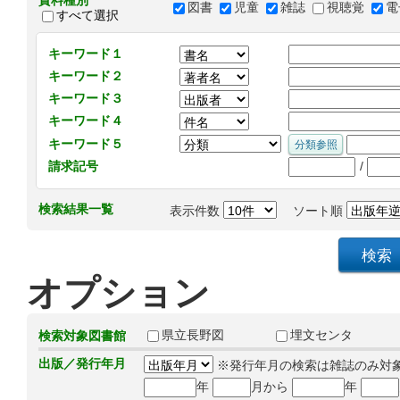
資料種別
図書
児童
雑誌
視聴覚
電
すべて選択
キーワード１
キーワード２
キーワード３
キーワード４
キーワード５
/
請求記号
検索結果一覧
表示件数
ソート順
オプション
県立長野図
埋文センタ
検索対象図書館
出版／発行年月
※発行年月の検索は雑誌のみ対
年
月から
年