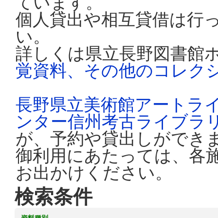
ています。
個人貸出や相互貸借は行
い。
詳しくは県立長野図書館
覚資料、その他のコレク
長野県立美術館アートラ
ンター信州考古ライブラ
が、予約や貸出しができ
御利用にあたっては、各
お出かけください。
検索条件