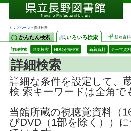
トップページ
> 詳細検索
かんたん検索
いろいろ検索
新着資料
詳細検索
典拠検索
NDC分類検索
新着資料
テーマ資
詳細検索
詳細な条件を設定して、
検 索キーワードは全角で
当館所蔵の視聴覚資料（1
びDVD（1部を除く））