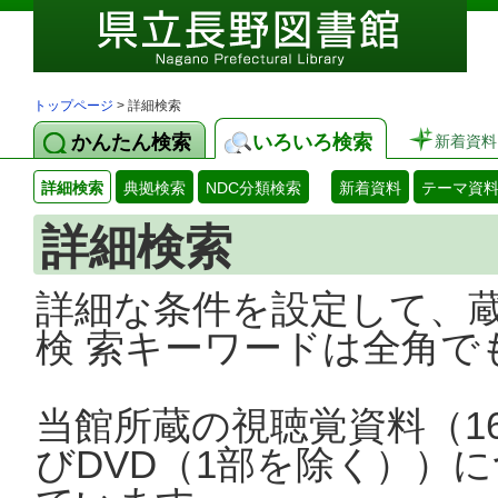
トップページ
> 詳細検索
かんたん検索
いろいろ検索
新着資料
詳細検索
典拠検索
NDC分類検索
新着資料
テーマ資
詳細検索
詳細な条件を設定して、
検 索キーワードは全角で
当館所蔵の視聴覚資料（1
びDVD（1部を除く））