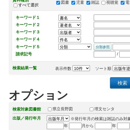
資料種別
図書
児童
雑誌
視聴覚
電
すべて選択
キーワード１
キーワード２
キーワード３
キーワード４
キーワード５
/
請求記号
検索結果一覧
表示件数
ソート順
オプション
県立長野図
埋文センタ
検索対象図書館
出版／発行年月
※発行年月の検索は雑誌のみ対
年
月から
年