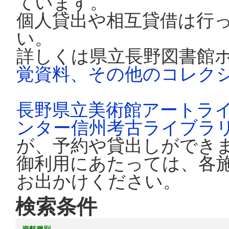
ています。
個人貸出や相互貸借は行
い。
詳しくは県立長野図書館
覚資料、その他のコレク
長野県立美術館アートラ
ンター信州考古ライブラ
が、予約や貸出しができ
御利用にあたっては、各
お出かけください。
検索条件