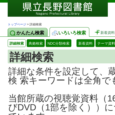
トップページ
> 詳細検索
かんたん検索
いろいろ検索
新着資料
詳細検索
典拠検索
NDC分類検索
新着資料
テーマ資
詳細検索
詳細な条件を設定して、
検 索キーワードは全角で
当館所蔵の視聴覚資料（1
びDVD（1部を除く））