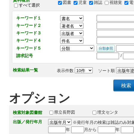
資料種別
図書
児童
雑誌
視聴覚
電
すべて選択
キーワード１
キーワード２
キーワード３
キーワード４
キーワード５
/
請求記号
検索結果一覧
表示件数
ソート順
オプション
県立長野図
埋文センタ
検索対象図書館
出版／発行年月
※発行年月の検索は雑誌のみ対
年
月から
年