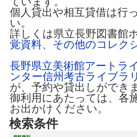
ています。
個人貸出や相互貸借は行
い。
詳しくは県立長野図書館
覚資料、その他のコレク
長野県立美術館アートラ
ンター信州考古ライブラ
が、予約や貸出しができ
御利用にあたっては、各
お出かけください。
検索条件