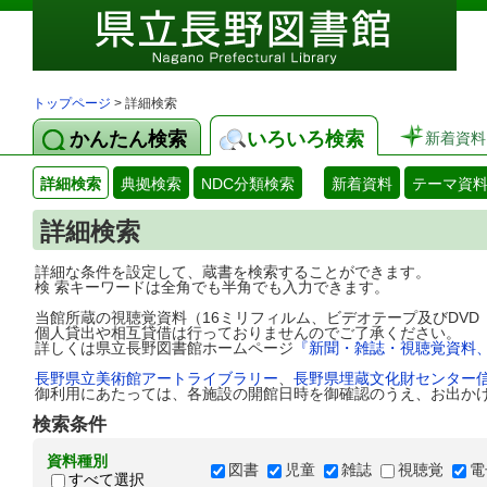
トップページ
> 詳細検索
かんたん検索
いろいろ検索
新着資料
詳細検索
典拠検索
NDC分類検索
新着資料
テーマ資
詳細検索
詳細な条件を設定して、蔵書を検索することができます。
検 索キーワードは全角でも半角でも入力できます。
当館所蔵の視聴覚資料（16ミリフィルム、ビデオテープ及びDV
個人貸出や相互貸借は行っておりませんのでご了承ください。
詳しくは県立長野図書館ホームページ
『新聞・雑誌・視聴覚資料
長野県立美術館アートライブラリー
、
長野県埋蔵文化財センター
御利用にあたっては、各施設の開館日時を御確認のうえ、お出か
検索条件
資料種別
図書
児童
雑誌
視聴覚
電
すべて選択