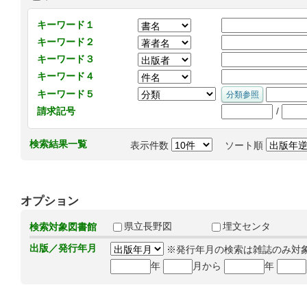
キーワード１
キーワード２
キーワード３
キーワード４
キーワード５
/
請求記号
検索結果一覧
表示件数
ソート順
オプション
県立長野図
埋文センタ
検索対象図書館
出版／発行年月
※発行年月の検索は雑誌のみ対
年
月から
年