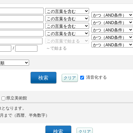
/
～で始まる
清音化する
県立美術館
象となります。
月まで（西暦、半角数字）