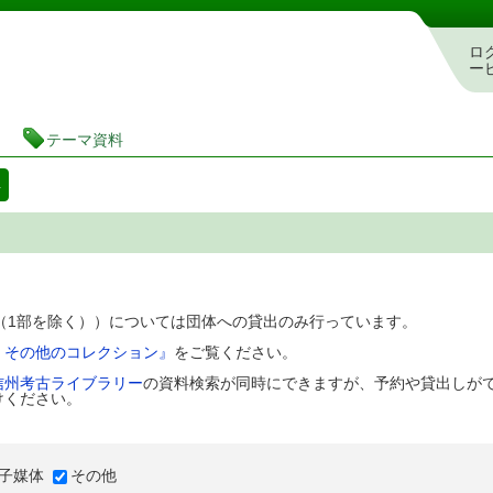
図書館 蔵書検索・予約システム
ロ
ー
テーマ資料
料
D（1部を除く））については団体への貸出のみ行っています。
、その他のコレクション』
をご覧ください。
信州考古ライブラリー
の資料検索が同時にできますが、予約や貸出しが
けください。
子媒体
その他