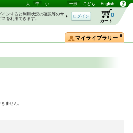
大
中
小
一般
こども
English
0
グインすると利用状況の確認等のサ
ビスを利用できます。
カート
マイライブラリー
できません。