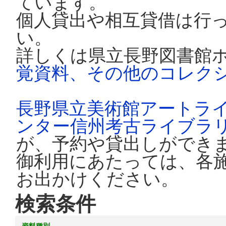
ています。
個人貸出や相互貸借は行
い。
詳しくは県立長野図書館
覚資料、その他のコレク
長野県立美術館アートラ
ンター信州考古ライブラ
が、予約や貸出しができ
御利用にあたっては、各
お出かけください。
検索条件