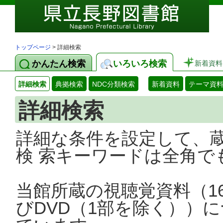
トップページ
> 詳細検索
かんたん検索
いろいろ検索
新着資料
詳細検索
典拠検索
NDC分類検索
新着資料
テーマ資
詳細検索
詳細な条件を設定して、
検 索キーワードは全角で
当館所蔵の視聴覚資料（1
びDVD（1部を除く））