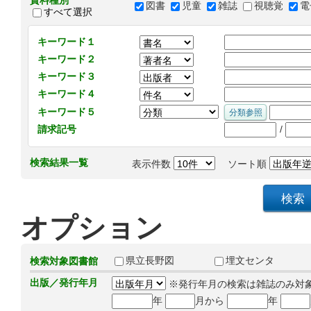
資料種別
図書
児童
雑誌
視聴覚
電
すべて選択
キーワード１
キーワード２
キーワード３
キーワード４
キーワード５
/
請求記号
検索結果一覧
表示件数
ソート順
オプション
県立長野図
埋文センタ
検索対象図書館
出版／発行年月
※発行年月の検索は雑誌のみ対
年
月から
年