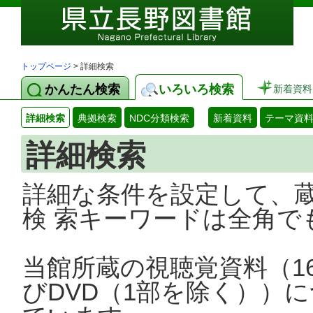
トップページ
> 詳細検索
かんたん検索
いろいろ検索
新着資料
詳細検索
典拠検索
NDC分類検索
新着資料
テーマ資
詳細検索
詳細な条件を設定して、
検 索キーワードは全角で
当館所蔵の視聴覚資料（1
びDVD（1部を除く））