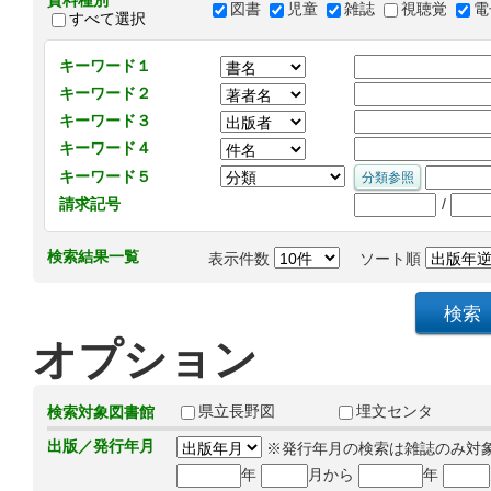
資料種別
図書
児童
雑誌
視聴覚
電
すべて選択
キーワード１
キーワード２
キーワード３
キーワード４
キーワード５
/
請求記号
検索結果一覧
表示件数
ソート順
オプション
県立長野図
埋文センタ
検索対象図書館
出版／発行年月
※発行年月の検索は雑誌のみ対
年
月から
年