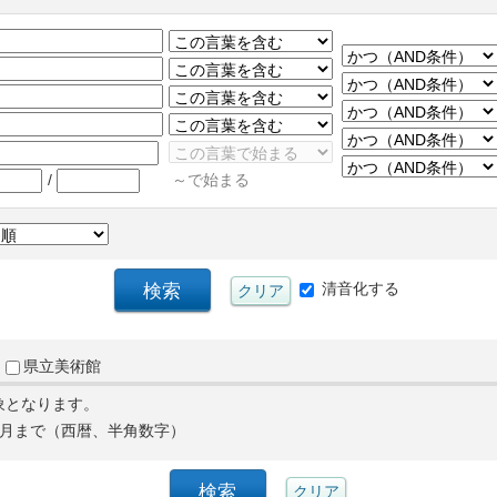
/
～で始まる
清音化する
県立美術館
象となります。
月まで（西暦、半角数字）