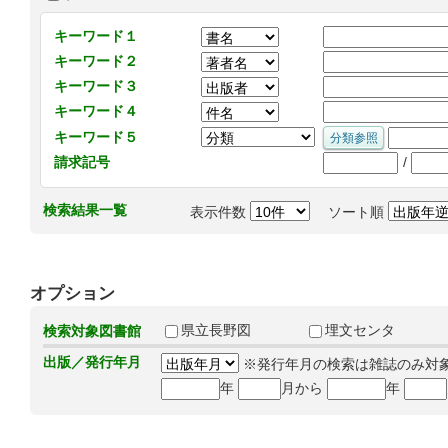
キーワード１
キーワード２
キーワード３
キーワード４
キーワード５
/
請求記号
検索結果一覧
表示件数
ソート順
オプション
県立長野図
埋文センタ
検索対象図書館
出版／発行年月
※発行年月の検索は雑誌のみ対
年
月から
年