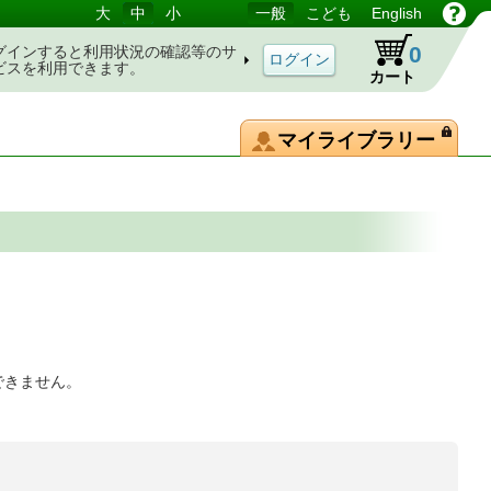
大
中
小
一般
こども
English
0
グインすると利用状況の確認等のサ
ビスを利用できます。
カート
マイライブラリー
できません。