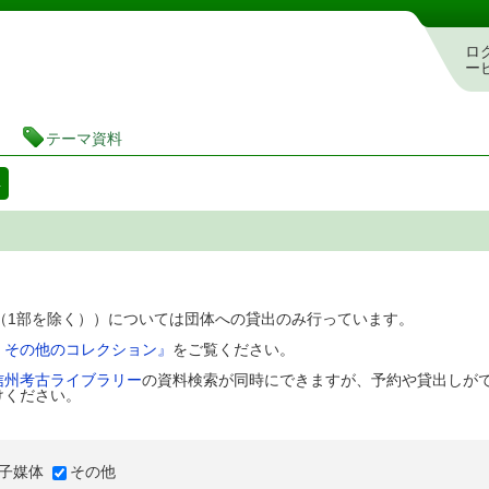
図書館 蔵書検索・予約システム
ロ
ー
テーマ資料
料
D（1部を除く））については団体への貸出のみ行っています。
、その他のコレクション』
をご覧ください。
信州考古ライブラリー
の資料検索が同時にできますが、予約や貸出しが
けください。
子媒体
その他