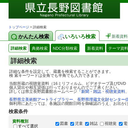
トップページ
> 詳細検索
かんたん検索
いろいろ検索
新着資料
詳細検索
典拠検索
NDC分類検索
新着資料
テーマ資
詳細検索
詳細な条件を設定して、蔵書を検索することができます。
検 索キーワードは全角でも半角でも入力できます。
当館所蔵の視聴覚資料（16ミリフィルム、ビデオテープ及びDV
個人貸出や相互貸借は行っておりませんのでご了承ください。
詳しくは県立長野図書館ホームページ
『新聞・雑誌・視聴覚資料
長野県立美術館アートライブラリー
、
長野県埋蔵文化財センター
御利用にあたっては、各施設の開館日時を御確認のうえ、お出か
検索条件
資料種別
図書
児童
雑誌
視聴覚
電
すべて選択