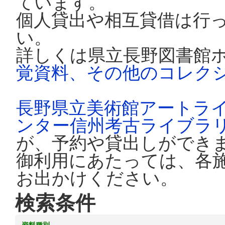
ています。
個人貸出や相互貸借は行
い。
詳しくは県立長野図書館
覚資料、その他のコレク
長野県立美術館アートラ
ンター信州考古ライブラ
が、予約や貸出しができ
御利用にあたっては、各
お出かけください。
検索条件