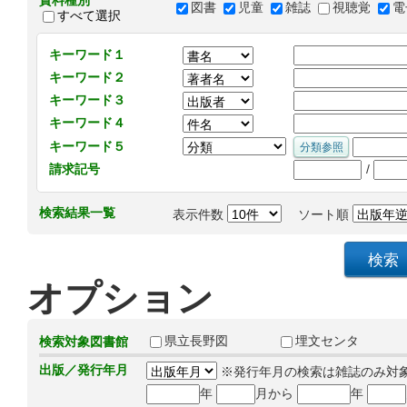
資料種別
図書
児童
雑誌
視聴覚
電
すべて選択
キーワード１
キーワード２
キーワード３
キーワード４
キーワード５
/
請求記号
検索結果一覧
表示件数
ソート順
オプション
県立長野図
埋文センタ
検索対象図書館
出版／発行年月
※発行年月の検索は雑誌のみ対
年
月から
年