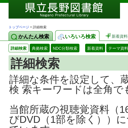
トップページ
> 詳細検索
かんたん検索
いろいろ検索
新着資料
詳細検索
典拠検索
NDC分類検索
新着資料
テーマ資
詳細検索
詳細な条件を設定して、
検 索キーワードは全角で
当館所蔵の視聴覚資料（1
びDVD（1部を除く））