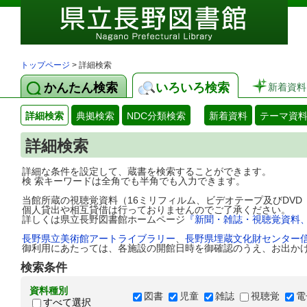
トップページ
> 詳細検索
かんたん検索
いろいろ検索
新着資料
詳細検索
典拠検索
NDC分類検索
新着資料
テーマ資
詳細検索
詳細な条件を設定して、蔵書を検索することができます。
検 索キーワードは全角でも半角でも入力できます。
当館所蔵の視聴覚資料（16ミリフィルム、ビデオテープ及びDV
個人貸出や相互貸借は行っておりませんのでご了承ください。
詳しくは県立長野図書館ホームページ
『新聞・雑誌・視聴覚資料
長野県立美術館アートライブラリー
、
長野県埋蔵文化財センター
御利用にあたっては、各施設の開館日時を御確認のうえ、お出か
検索条件
資料種別
図書
児童
雑誌
視聴覚
電
すべて選択