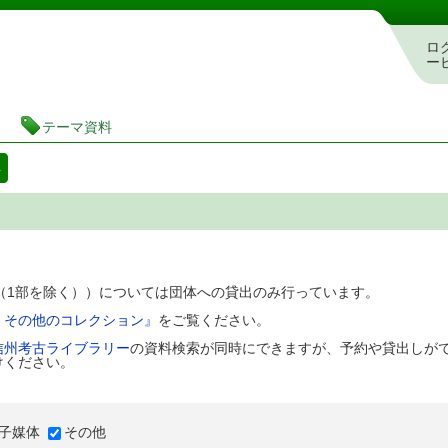
図書館 蔵書検索・予約システム
ロ
ー
テーマ資料
料
D（1部を除く））については団体への貸出のみ行っています。
、その他のコレクション』
をご覧ください。
信州考古ライブラリー
の資料検索が同時にできますが、予約や貸出しが
けください。
子媒体
その他