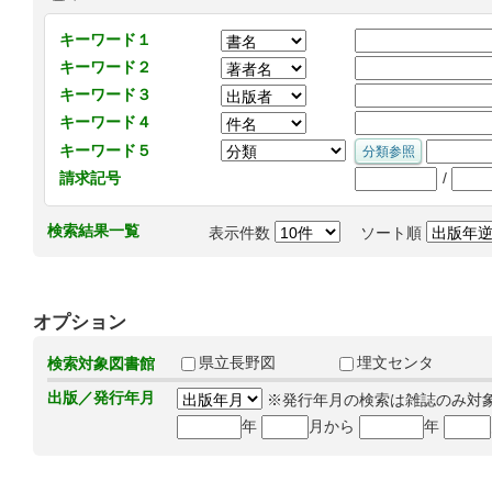
キーワード１
キーワード２
キーワード３
キーワード４
キーワード５
/
請求記号
検索結果一覧
表示件数
ソート順
オプション
県立長野図
埋文センタ
検索対象図書館
出版／発行年月
※発行年月の検索は雑誌のみ対
年
月から
年