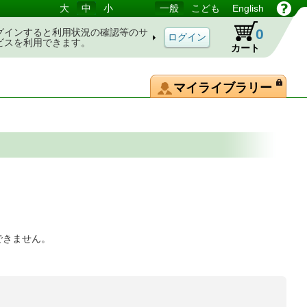
大
中
小
一般
こども
English
0
グインすると利用状況の確認等のサ
ビスを利用できます。
カート
マイライブラリー
できません。