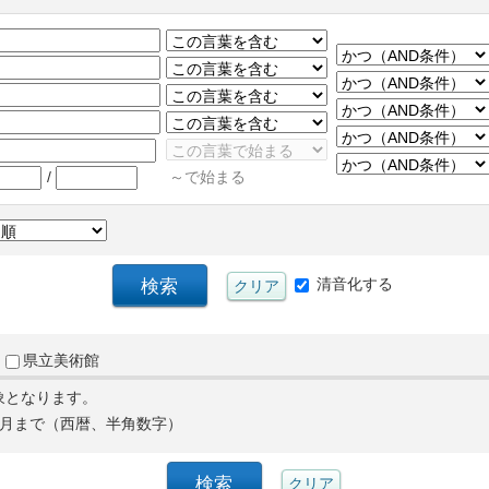
/
～で始まる
清音化する
県立美術館
象となります。
月まで（西暦、半角数字）