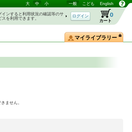
大
中
小
一般
こども
English
0
グインすると利用状況の確認等のサ
ビスを利用できます。
カート
マイライブラリー
できません。