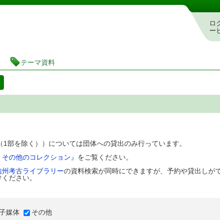
図書館 蔵書検索・予約システム
ロ
ー
テーマ資料
料
D（1部を除く））については団体への貸出のみ行っています。
、その他のコレクション』
をご覧ください。
信州考古ライブラリー
の資料検索が同時にできますが、予約や貸出しが
けください。
子媒体
その他