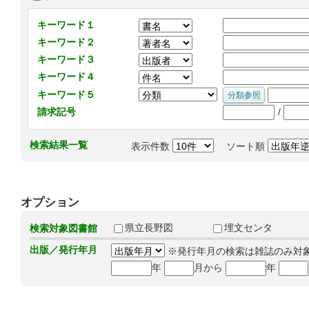
キーワード１
キーワード２
キーワード３
キーワード４
キーワード５
/
請求記号
検索結果一覧
表示件数
ソート順
オプション
県立長野図
埋文センタ
検索対象図書館
出版／発行年月
※発行年月の検索は雑誌のみ対
年
月から
年