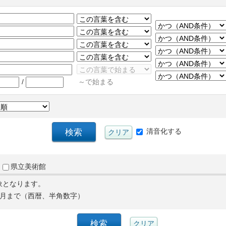
/
～で始まる
清音化する
県立美術館
象となります。
月まで（西暦、半角数字）