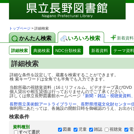
トップページ
> 詳細検索
かんたん検索
いろいろ検索
新着資料
詳細検索
典拠検索
NDC分類検索
新着資料
テーマ資
詳細検索
詳細な条件を設定して、蔵書を検索することができます。
検 索キーワードは全角でも半角でも入力できます。
当館所蔵の視聴覚資料（16ミリフィルム、ビデオテープ及びDV
個人貸出や相互貸借は行っておりませんのでご了承ください。
詳しくは県立長野図書館ホームページ
『新聞・雑誌・視聴覚資料
長野県立美術館アートライブラリー
、
長野県埋蔵文化財センター
御利用にあたっては、各施設の開館日時を御確認のうえ、お出か
検索条件
資料種別
図書
児童
雑誌
視聴覚
電
すべて選択