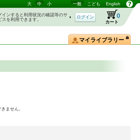
大
中
小
一般
こども
English
0
グインすると利用状況の確認等のサ
ビスを利用できます。
カート
マイライブラリー
できません。