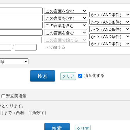
/
～で始まる
清音化する
県立美術館
象となります。
月まで（西暦、半角数字）