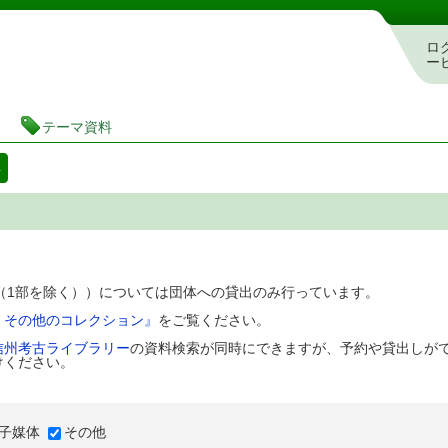
図書館 蔵書検索・予約システム
ロ
ー
テーマ資料
料
D（1部を除く））については団体への貸出のみ行っています。
、その他のコレクション』
をご覧ください。
信州考古ライブラリー
の資料検索が同時にできますが、予約や貸出しが
けください。
子媒体
その他