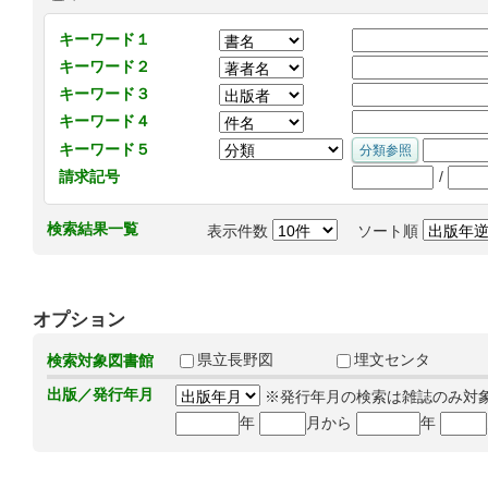
キーワード１
キーワード２
キーワード３
キーワード４
キーワード５
/
請求記号
検索結果一覧
表示件数
ソート順
オプション
県立長野図
埋文センタ
検索対象図書館
出版／発行年月
※発行年月の検索は雑誌のみ対
年
月から
年