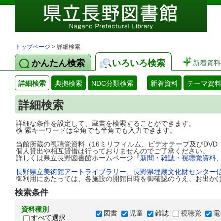
トップページ
> 詳細検索
かんたん検索
いろいろ検索
新着資料
詳細検索
典拠検索
NDC分類検索
新着資料
テーマ資
詳細検索
詳細な条件を設定して、蔵書を検索することができます。
検 索キーワードは全角でも半角でも入力できます。
当館所蔵の視聴覚資料（16ミリフィルム、ビデオテープ及びDV
個人貸出や相互貸借は行っておりませんのでご了承ください。
詳しくは県立長野図書館ホームページ
『新聞・雑誌・視聴覚資料
長野県立美術館アートライブラリー
、
長野県埋蔵文化財センター
御利用にあたっては、各施設の開館日時を御確認のうえ、お出か
検索条件
資料種別
図書
児童
雑誌
視聴覚
電
すべて選択