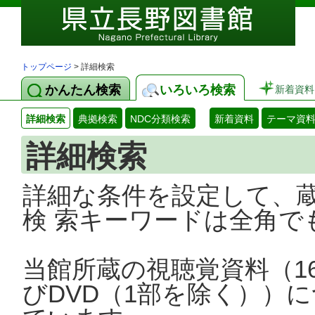
トップページ
> 詳細検索
かんたん検索
いろいろ検索
新着資料
詳細検索
典拠検索
NDC分類検索
新着資料
テーマ資
詳細検索
詳細な条件を設定して、
検 索キーワードは全角で
当館所蔵の視聴覚資料（1
びDVD（1部を除く））