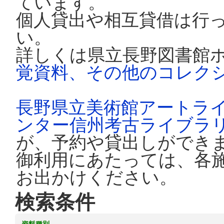
ています。
個人貸出や相互貸借は行
い。
詳しくは県立長野図書館
覚資料、その他のコレク
長野県立美術館アートラ
ンター信州考古ライブラ
が、予約や貸出しができ
御利用にあたっては、各
お出かけください。
検索条件