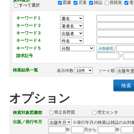
資料種別
図書
児童
雑誌
視聴覚
電
すべて選択
キーワード１
キーワード２
キーワード３
キーワード４
キーワード５
/
請求記号
検索結果一覧
表示件数
ソート順
オプション
県立長野図
埋文センタ
検索対象図書館
出版／発行年月
※発行年月の検索は雑誌のみ対
年
月から
年