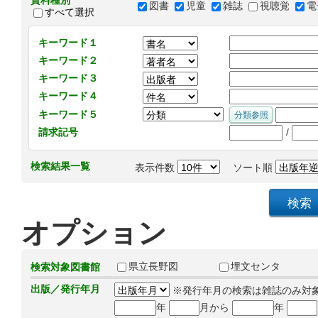
資料種別
図書
児童
雑誌
視聴覚
電
すべて選択
キーワード１
キーワード２
キーワード３
キーワード４
キーワード５
/
請求記号
検索結果一覧
表示件数
ソート順
オプション
県立長野図
埋文センタ
検索対象図書館
出版／発行年月
※発行年月の検索は雑誌のみ対
年
月から
年