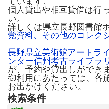
ています。
個人貸出や相互貸借は行
い。
詳しくは県立長野図書館
覚資料、その他のコレク
長野県立美術館アートラ
ンター信州考古ライブラ
が、予約や貸出しができ
御利用にあたっては、各
お出かけください。
検索条件