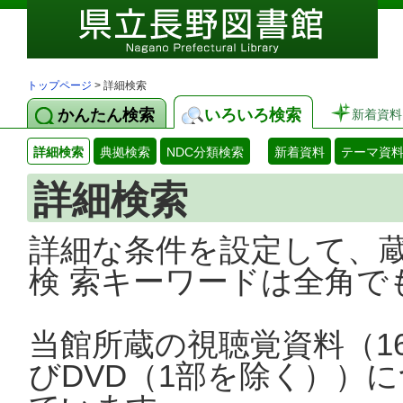
トップページ
> 詳細検索
かんたん検索
いろいろ検索
新着資料
詳細検索
典拠検索
NDC分類検索
新着資料
テーマ資
詳細検索
詳細な条件を設定して、
検 索キーワードは全角で
当館所蔵の視聴覚資料（1
びDVD（1部を除く））