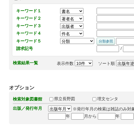
キーワード１
キーワード２
キーワード３
キーワード４
キーワード５
/
請求記号
検索結果一覧
表示件数
ソート順
オプション
県立長野図
埋文センタ
検索対象図書館
出版／発行年月
※発行年月の検索は雑誌のみ対
年
月から
年