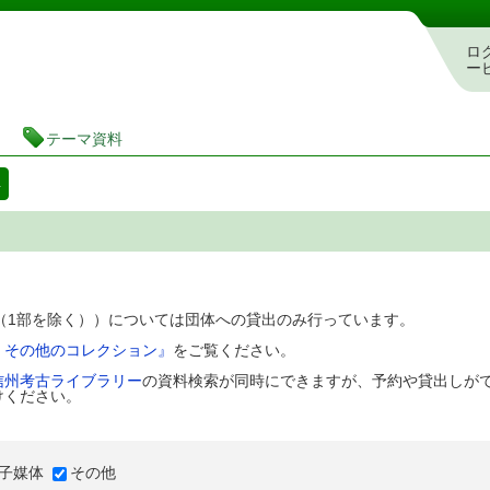
図書館 蔵書検索・予約システム
ロ
ー
テーマ資料
料
D（1部を除く））については団体への貸出のみ行っています。
、その他のコレクション』
をご覧ください。
信州考古ライブラリー
の資料検索が同時にできますが、予約や貸出しが
けください。
子媒体
その他