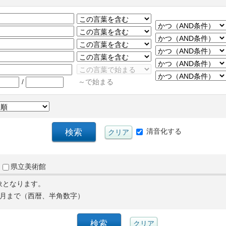
/
～で始まる
清音化する
県立美術館
象となります。
月まで（西暦、半角数字）