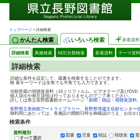
トップページ
> 詳細検索
かんたん検索
いろいろ検索
新着資料
詳細検索
典拠検索
NDC分類検索
新着資料
テーマ資
詳細検索
詳細な条件を設定して、蔵書を検索することができます。
検 索キーワードは全角でも半角でも入力できます。
当館所蔵の視聴覚資料（16ミリフィルム、ビデオテープ及びDV
個人貸出や相互貸借は行っておりませんのでご了承ください。
詳しくは県立長野図書館ホームページ
『新聞・雑誌・視聴覚資料
長野県立美術館アートライブラリー
、
長野県埋蔵文化財センター
御利用にあたっては、各施設の開館日時を御確認のうえ、お出か
検索条件
資料種別
図書
児童
雑誌
視聴覚
電
すべて選択