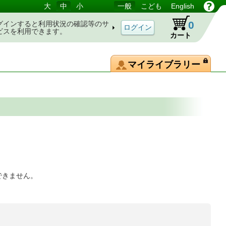
大
中
小
一般
こども
English
0
グインすると利用状況の確認等のサ
ビスを利用できます。
カート
マイライブラリー
できません。